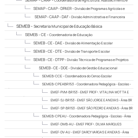
SEMAP - CAAP -
Coordenadoria de Agricultura, Abastecimento e
Pesca
SEMAP - CAAP - DPAER -
Divisão de Programas Agrícolas e
Extensão Rural
SEMAP - CAAP - DAF -
Divisão Administrativa e Financeira
SEMEB -
Secretaria Municipal de Educação Básica
SEMEB - CE -
Coordenadoria de Educação
SEMEB - CE - DAE -
Divisão de Alimentação Escolar
SEMEB - CE - DTE -
Divisão de Transporte Escolar
SEMEB - CE - DTPP -
Divisão Técnica de Programas e Projetos
SEMEB - CE - DGE -
Divisão de Gestão Educacional
SEMEB-CCE -
Coordenadora do Censo Escolar
SEMEB-CPEABR153 -
Coordenadora Pedagógica - Escolas -
Área BR 163
EMEF-PVM-BR153 -
EMEF PROFª. VITALINA MOTTA E
ANEXAS - Área BR 163
EMEF-SJ-BR153 -
EMEF SÃO JORGE E ANEXAS - Área BR
163
EMEF-SP-BR153 -
EMEF SÃO PEDRO E ANEXAS - Área BR
163
SEMEB-CPEAU -
Coordenadora Pedagógica - Escolas - Área
Urbana
EMEF-DMB-AU -
EMEF PROFª. DILMA MARQUES
BENTES
EMEF-DV-AU -
EMEF DARCY VARGAS E ANEXAS - Área