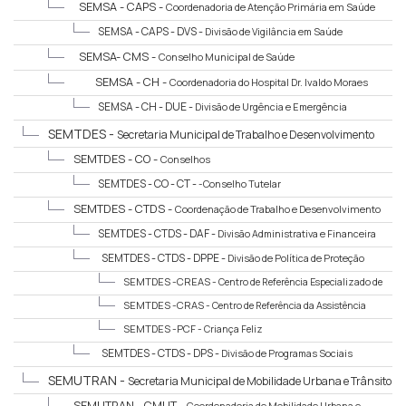
SEMSA - CAPS -
Coordenadoria de Atenção Primária em Saúde
SEMSA - CAPS - DVS -
Divisão de Vigilância em Saúde
SEMSA- CMS -
Conselho Municipal de Saúde
SEMSA - CH -
Coordenadoria do Hospital Dr. Ivaldo Moraes
SEMSA - CH - DUE -
Divisão de Urgência e Emergência
SEMTDES -
Secretaria Municipal de Trabalho e Desenvolvimento
Social
SEMTDES - CO -
Conselhos
SEMTDES - CO - CT -
-Conselho Tutelar
SEMTDES - CTDS -
Coordenação de Trabalho e Desenvolvimento
Social
SEMTDES - CTDS - DAF -
Divisão Administrativa e Financeira
SEMTDES - CTDS - DPPE -
Divisão de Política de Proteção
Social Especial
SEMTDES -CREAS -
Centro de Referência Especializado de
Assistência Social
SEMTDES -CRAS -
Centro de Referência da Assistência
Social
SEMTDES -PCF -
Criança Feliz
SEMTDES - CTDS - DPS -
Divisão de Programas Sociais
SEMUTRAN -
Secretaria Municipal de Mobilidade Urbana e Trânsito
SEMUTRAN - CMUT -
Coordenadoria de Mobilidade Urbana e