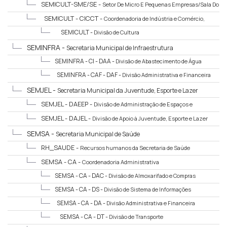
SEMICULT
SEMICULT-SME/SE -
Setor De Micro E Pequenas Empresas/Sala Do
Empreendedor
SEMICULT - CICCT -
Coordenadoria de Indústria e Comércio,
Cultura e Turismo
SEMICULT -
Divisão de Cultura
SEMINFRA -
Secretaria Municipal de Infraestrutura
SEMINFRA - CI - DAA -
Divisão de Abastecimento de Água
SEMINFRA - CAF - DAF -
Divisão Administrativa e Financeira
SEMJEL -
Secretaria Municipal da Juventude, Esporte e Lazer
SEMJEL - DAEEP -
Divisão de Administração de Espaços e
Equipamentos Públicos
SEMJEL - DAJEL -
Divisão de Apoio à Juventude, Esporte e Lazer
SEMSA -
Secretaria Municipal de Saúde
RH_SAUDE -
Recursos humanos da Secretaria de Saúde
SEMSA - CA -
Coordenadoria Administrativa
SEMSA - CA - DAC -
Divisão de Almoxarifado e Compras
SEMSA - CA - DS -
Divisão de Sistema de Informações
SEMSA - CA - DA -
Divisão Administrativa e Financeira
SEMSA - CA - DT -
Divisão de Transporte