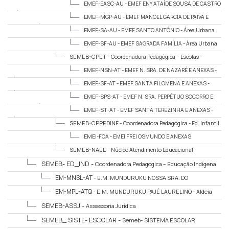
Urbana
EMEF-EASC-AU -
EMEF ENY ATAÍDE SOUSA DE CASTRO
- Área Urbana
EMEF-MGP-AU -
EMEF MANOEL GARCIA DE PAIVA E
ANEXAS - Área Urbana
EMEF-SA-AU -
EMEF SANTO ANTÔNIO - Área Urbana
EMEF-SF-AU -
EMEF SAGRADA FAMÍLIA - Área Urbana
SEMEB-CPET -
Coordenadora Pedagógica – Escolas -
Tapajós
EMEF-NSN-AT -
EMEF N. SRA. DE NAZARÉ E ANEXAS -
Área Tapajós
EMEF-SF-AT -
EMEF SANTA FILOMENA E ANEXAS -
Área Tapajós
EMEF-SPS-AT -
EMEF N. SRA. PERPÉTUO SOCORRO E
ANEXAS - Área Tapajós
EMEF-ST-AT -
EMEF SANTA TEREZINHA E ANEXAS -
Área Tapajós
SEMEB-CPPEDINF -
Coordenadora Pedagógica - Ed. Infantil
EMEI-FOA -
EMEI FREI OSMUNDO E ANEXAS
SEMEB-NAEE -
Núcleo Atendimento Educacional
Especializado
SEMEB- ED_IND -
Coordenadora Pedagógica – Educação Indígena
EM-MNSL-AT -
E.M. MUNDURUKU NOSSA SRA. DO
LIVRAMENTO E ANEXAS - Aldeia Marituba
EM-MPL-ATQ -
E.M. MUNDURUKU PAJÉ LAURELINO - Aldeia
Taquara
SEMEB-ASSJ -
Assessoria Jurídica
SEMEB_ SISTE- ESCOLAR -
Semeb- SISTEMA ESCOLAR