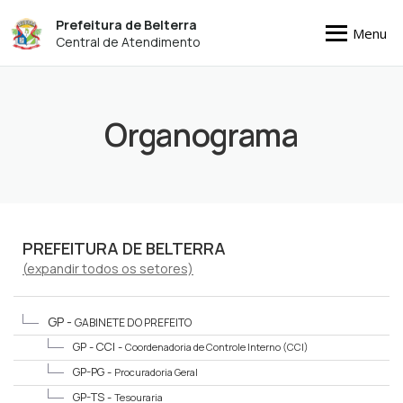
Prefeitura de Belterra
Menu
Central de Atendimento
Organograma
PREFEITURA DE BELTERRA
(
expandir
todos os setores)
GP -
GABINETE DO PREFEITO
GP - CCI -
Coordenadoria de Controle Interno (CCI)
GP-PG -
Procuradoria Geral
GP-TS -
Tesouraria