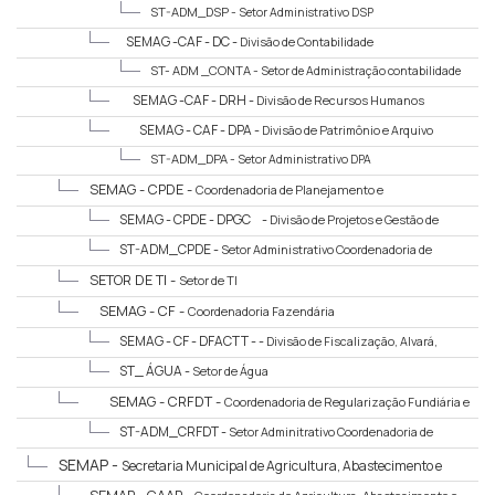
ST-ADM_DSP -
Setor Administrativo DSP
SEMAG -CAF - DC -
Divisão de Contabilidade
ST- ADM _CONTA -
Setor de Administração contabilidade
SEMAG -CAF - DRH -
Divisão de Recursos Humanos
SEMAG - CAF - DPA -
Divisão de Patrimônio e Arquivo
ST-ADM_DPA -
Setor Administrativo DPA
SEMAG - CPDE -
Coordenadoria de Planejamento e
Desenvolvimento Econômico
SEMAG - CPDE - DPGC -
Divisão de Projetos e Gestão de
Convênios
ST-ADM_CPDE -
Setor Administrativo Coordenadoria de
Planejamento e Desenvolvimento Economico
SETOR DE TI -
Setor de TI
SEMAG - CF -
Coordenadoria Fazendária
SEMAG - CF - DFACTT - -
Divisão de Fiscalização, Alvará,
Cadastro, Tributação e Taxas
ST_ ÁGUA -
Setor de Água
SEMAG - CRFDT -
Coordenadoria de Regularização Fundiária e
Desenvolvimento Territorial
ST-ADM_CRFDT -
Setor Adminitrativo Coordenadoria de
Regularização Fundiária e Desenvolvimento Territorial
SEMAP -
Secretaria Municipal de Agricultura, Abastecimento e
Pesca