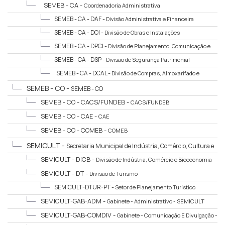
SEMEB - CA -
Coordenadoria Administrativa
SEMEB - CA - DAF -
Divisão Administrativa e Financeira
SEMEB - CA - DOI -
Divisão de Obras e Instalações
SEMEB - CA - DPCI -
Divisão de Planejamento, Comunicação e
Informação
SEMEB - CA - DSP -
Divisão de Segurança Patrimonial
SEMEB - CA - DCAL -
Divisão de Compras, Almoxarifado e
Logística
SEMEB - CO -
SEMEB - CO
SEMEB - CO - CACS/FUNDEB -
CACS/FUNDEB
SEMEB - CO - CAE -
CAE
SEMEB - CO - COMEB -
COMEB
SEMICULT -
Secretaria Municipal de Indústria, Comércio, Cultura e
Turismo
SEMICULT - DICB -
Divisão de Indústria, Comércio e Bioeconomia
SEMICULT - DT -
Divisão de Turismo
SEMICULT-DTUR-PT -
Setor de Planejamento Turístico
SEMICULT-GAB-ADM -
Gabinete - Administrativo - SEMICULT
SEMICULT-GAB-COMDIV -
Gabinete - Comunicação E Divulgação -