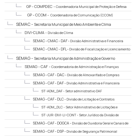
GP - COMPDEC -
Coordenadoria Municipal de Proteção e Defesa
Civil (COMPDEC)
GP - CCOM -
Coordenadoria de Comunicação (CCOM)
SEMAC -
Secretaria Municipal de Meio Ambiente e Clima
DIVI-CLIMA -
Divisão de Clima
SEMAC - CMAC - DAF -
Divisão Administrativa e Financeira
SEMAC - CMAC - DFL -
Divisão de Fiscalização e Licenciamento
SEMAG -
Secretaria Municipal de Administração e Governo
SEMAG - CAF -
Coordenadoria de Administração e Finanças
SEMAG - CAF - DAC -
Divisão de Almoxarifado e Compras
SEMAG - CAF - DAF -
Divisão Administrativa e Financeira
ST-ADM_DAF -
Setor administrativo DAF
SEMAG - CAF - DLC -
Divisão de Licitação e Contratos
ST-ADM_DLC -
Setor Administrativo de Licitações e
Contratos
ST-JUR-DIVI-LI-CONT -
Setor Jurídico da Divisão de
licitação e Contrato
SEMAG - CAF - DOGCA -
Divisão de Ouvidoria Geral e Canais de
Atendimento
SEMAG - CAF - DSP -
Divisão de Segurança Patrimonial