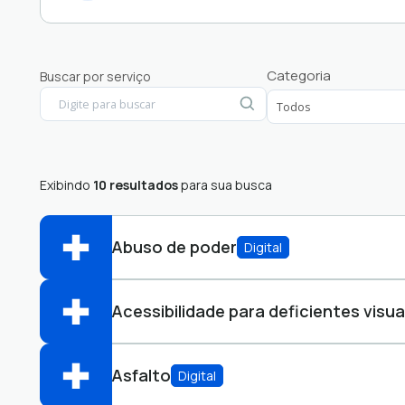
Nenhum resultado encontrado.
Categoria
Buscar por serviço
Exibindo
10 resultados
para sua busca
Abuso de poder
Digital
Acessibilidade para deficientes visua
Abrir online > Via protocolo 1Doc
Perfis:
Asfalto
Digital
Abrir online > Via protocolo 1Doc